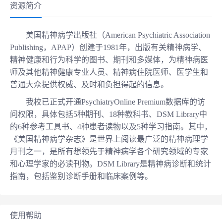
资源简介
美国精神病学出版社（
American Psychiatric Association
Publishing
，
APAP
）创建于
1981
年，出版有关精神病学、
精神健康和行为科学的图书、期刊和多媒体，为精神病医
师及其他精神健康专业人员、精神病住院医师、医学生和
普通大众提供权威、及时和负担得起的信息。
我校已正式开通
PsychiatryOnline Premium
数据库
的
访
问权限，具体
包括
5
种期刊、
18
种
教科书、
DSM Library
中
的
6种参考工具书
、
4种
患者读物以及
5
种学习指南。其中，
《美国精神病学杂志》是世界上阅读最广泛的精神病理学
月刊之一，是所有想领先于精神病学各个研究领域的专家
和心理学家的必读刊物。
DSM Library
是精神病诊断和统计
指南，包括鉴别诊断手册和临床案例等。
使用帮助